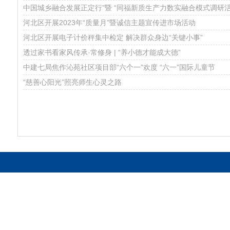
中国城乡融合发展正定行”暨 “同福新质生产力数实融合模式调研活
河北区开展2023年“质量月”暨诚信主题宣传进市场活动
河北区开展电子计价秤集中检定 解决群众身边“关键小事”
透过家书看家风传承·常修身 | “养小德才能成大德”
中建七局焦作沁苑社区项目部“六个一”欢度 “六一”国际儿童节
“慈善心阳光”照亮师生心灵之路