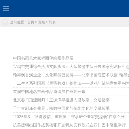
当前位置：
首页
>
百姓
> 列表
中国书画艺术家程丽萍绘图作品展
宝鸡市交通综合执法支队执法五大队麟游中队开展国家宪法日生
翰墨飘香润企业，文化赋能促发展——北京书画院艺术联盟“翰墨
十二生肖系列国画《晨昏共戏》创作谈——以鸡与鼠的意象重构
首届中国地名书画作品邀请展在燕郊开幕
北京春日顶流回归！玉渊潭早樱进入盛放期，交通指南
千年古刹庙会盛景：宗教中国化与传统文化的交融传承
“2025年3・15讲诚信、重质量、守承诺企业家交流会”在京召开
抗美援朝出国作战英雄张开选骨灰安葬仪式在四川巴中隆重举行