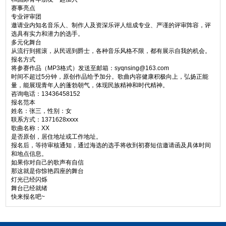
赛事亮点
专业评审团
邀请业内知名音乐人、制作人及资深乐评人组成专业、严谨的评审阵容，评
选具有实力和潜力的选手。
多元化舞台
从流行到摇滚，从民谣到爵士，各种音乐风格不限，都有展示自我的机会。
报名方式
将参赛作品（MP3格式）发送至邮箱：syqnsing@163.com
时间不超过5分钟，原创作品给予加分。歌曲内容健康积极向上，弘扬正能
量，能展现青年人的蓬勃朝气，体现民族精神和时代精神。
咨询电话：13436458152
报名范本
姓名：张三，性别：女
联系方式：1371628xxxx
歌曲名称：XX
是否原创，居住地址或工作地址。
报名后，等待审核通知，通过海选的选手将收到初赛短信邀请函及具体时间
和地点信息。
如果你对自己的歌声有自信
那这就是你惊艳四座的舞台
灯光已经闪烁
舞台已经就绪
快来报名吧~