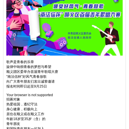
歌声是青春的乐章
旋律中响彻青春的梦想与希望
顺义团区委举办首届青年歌唱大赛
“南法信杯”好风气青春放歌
向广大青年朋友们发出诚挚邀请
报名时间即日起至9月25日
Your browser is not supported
招募对象
热爱祖国，遵纪守法
身心健康，积极向上
居住在顺义或在顺义工作
年龄18岁至35岁（含）的
青年朋友
和国际青年朋友一起加入