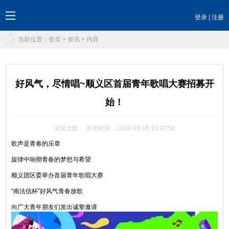
登录
|
注册
当前位置：
首页
>
资讯
> 内容
好风气，尽情唱~顺义区首届青年歌唱大赛招募开
始！
浏览次数：
发布时间：2024-09-16 10:47:50
歌声是青春的乐章
旋律中响彻青春的梦想与希望
顺义团区委举办首届青年歌唱大赛
“南法信杯”好风气青春放歌
向广大青年朋友们发出诚挚邀请