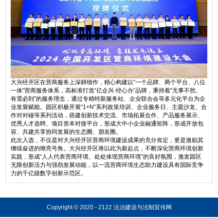
大兴经开区在营商服务上深耕细作，精心构建以“一个品牌、两个平台、八位
一体”营商服务体系，高标准打造“亿企兴·经心办”品牌，秉持着“无事不扰、
有需必到”的服务理念，通过专精特新服务站、企业联合会等多元化平台为企
业发展赋能。园区积极开展“1+N”系列政策培训、企业服务日、主题沙龙、合
作对对碰等系列活动，搭建创新技术交流、市场拓展合作、产品服务展示、
优秀人才选聘、项目资本对接平台，形成大中小企业融通矩阵，形成开放包
容、共建共享协同发展的生态圈、朋友圈。
此次入选，不仅是对大兴经开区营商环境建设成果的充分肯定，更是激励其
继续奋进的嘹亮号角。大兴经开区将以此为新起点，不断深化营商环境创新
实践，形成“人人代表营商环境、处处体现营商环境”的良好氛围，激发园区
无限创新活力与强劲发展动能，以一流营商环境生态助力建设具有国际竞争
力的千亿级数字创新示范区。
Copyright © 2020 - 2122 法治建设与法制宣传网