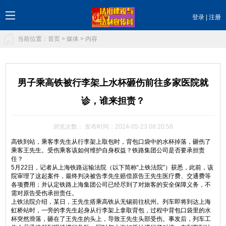
登录
|
注册
当前位置：
首页
>
媒体
> 内容
男子乘高铁被行李架上水杯砸伤前往多家医院就
诊，谁来担责？
浏览次数：
发布时间：2024-05-23 08:20:58
高铁到站，乘客李先生从行李架上取包时，背包口袋中的水杯掉落，砸伤了
乘客王先生。受伤乘客该如何维护自身权益？铁路集团公司是否要承担责
任？
5月22日，记者从上海铁路运输法院（以下简称“上铁法院”）获悉，此前，该
院审理了这起案件，最终判决被告李先生赔偿原告王先生医疗费、交通费等
各项费用；并认定铁路上海集团公司已经尽到了对旅客的安全保障义务，不
需对原告受伤承担责任。
上铁法院介绍，某日，王先生搭乘高铁从无锡前往杭州。列车即将到达上海
虹桥站时，一旁的李先生起身从行李架上拿取背包，过程中背包口袋里的水
杯突然滑落，砸在了王先生的头上，导致王先生头部受伤。事发后，列车工