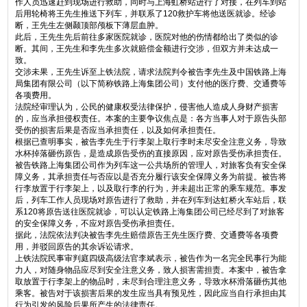
作人员迅速赶到现场进行救助，同时与上海虹桥站进行了对接，在列车到站
后用轮椅将王先生推送下列车，并联系了120救护车将他送医就诊。经诊
断，王先生左侧颞顶部颅板下薄层血肿。
此后，王先生先后前往多家医院就诊，医院对他的伤情都给出了类似的诊
断。其间，王先生和李先生多次就赔偿金额进行交涉，但双方并未达成一
致。
交涉未果，王先生诉至上铁法院，请求法院判令被告李先生及中国铁路上海
局集团有限公司（以下简称铁路上海集团公司）支付他的医疗费、交通费等
各项费用。
法院经审理认为，公民的健康权受法律保护，侵害他人造成人身财产损害
的，应当承担侵权责任。本案的主要争议焦点是：各方当事人对于原告头部
受伤的损害后果是否应当承担责任，以及如何承担责任。
根据已查明事实，被告李先生于行李架上取行李时未尽安全注意义务，导致
水杯掉落砸伤原告，是造成原告受伤的直接原因，应对原告受伤承担责任。
被告铁路上海集团公司作为列车这一公共场所的管理人，对旅客负有安全保
障义务，其承担责任与否应以是否充分履行该安全保障义务为前提。被告将
行李放置于行李架上，以及取行李的行为，并未超出正常的乘车规范。事发
后，列车工作人员现场对原告进行了救助，并在列车到达虹桥火车站后，联
系120将原告送往医院就诊，可以认定铁路上海集团公司已经尽到了对旅客
的安全保障义务，不应对原告受伤承担责任。
据此，法院依法判决被告李先生赔偿原告王先生医疗费、交通费等各项费
用，并驳回原告的其余诉讼请求。
上铁法院民事审判庭四级高级法官李斌表示，被告作为一名完全民事行为能
力人，对随身物品应尽到安全注意义务，致人损害需担责。本案中，被告拿
取放置于行李架上的物品时，未尽到合理注意义务，导致水杯滑落砸伤其他
乘客。被告对于该损害后果的发生应当具有预见性，因此应当自行承担由其
行为引发的风险后果所产生的法律责任。